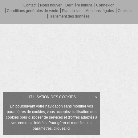
Contact
Nous trouver
Dernière minute
Connexion
Conditions générales de vente
Plan du site
Mentions légales
Cookies
Traitement des données
UTILISATION DES COOKIES
×
En poursuivant votre navigation sans modifier vos
paramètres de cookies, vous acceptez l'utilisation des
cookies pour disposer de services et d'offres adaptés à
vos centres d'intérêts. Pour gérer et modifier ces
paramètres,
cliquez ici