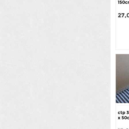
150
27,
ctp 
x 50