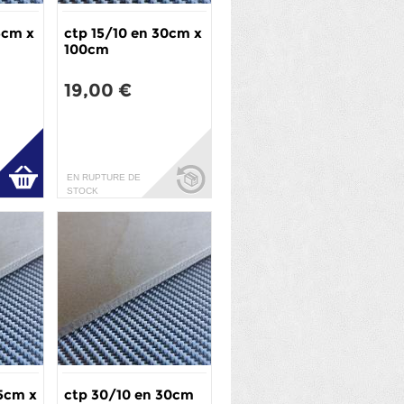
5cm x
ctp 15/10 en 30cm x
100cm
19,00 €
EN RUPTURE DE
STOCK
25cm x
ctp 30/10 en 30cm