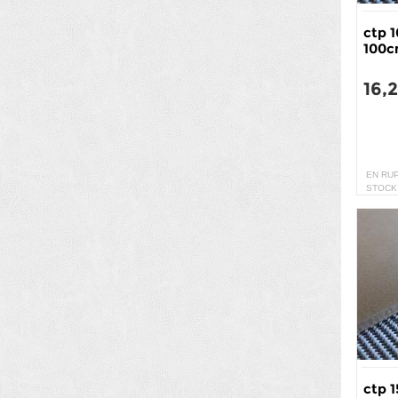
ctp 
100
16,
EN RU
STOCK
ctp 