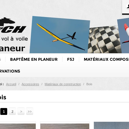
S
BAPTÊME EN PLANEUR
F5J
MATÉRIAUX COMPOS
RVATIONS
i :
Accueil
/
Accessoires
/
Matériaux de construction
/
Bois
is
:
>
>>
1
2