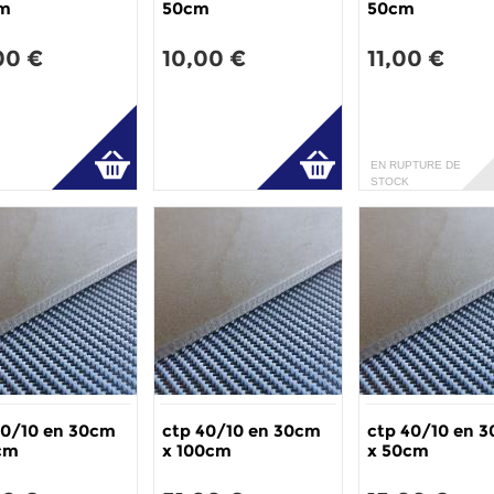
cm
50cm
50cm
00 €
10,00 €
11,00 €
EN RUPTURE DE
STOCK
30/10 en 30cm
ctp 40/10 en 30cm
ctp 40/10 en 
cm
x 100cm
x 50cm