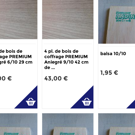
 de bois de
4 pl. de bois de
balsa 10/10
rage PREMIUM
coffrage PREMIUM
gré 6/10 29 cm
Aniegré 9/10 42 cm
de ...
1,95 €
00 €
43,00 €