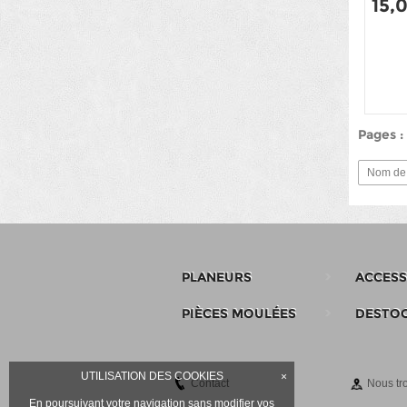
15,
Pages 
Nom de 
PLANEURS
ACCESS
PIÈCES MOULÉES
DESTO
UTILISATION DES COOKIES
×
Contact
Nous tr
En poursuivant votre navigation sans modifier vos