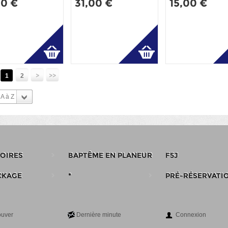
00 €
31,00 €
15,00 €
:
>
>>
1
2
A à Z
OIRES
BAPTÊME EN PLANEUR
F5J
CKAGE
*
PRÉ-RÉSERVATI
ouver
Dernière minute
Connexion