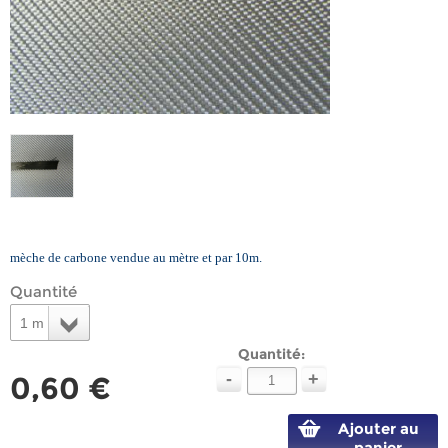
mèche de carbone vendue au mètre et par 10m.
Quantité
1 m
Quantité:
-
+
0,60 €
Ajouter au
panier