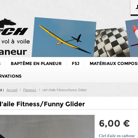
S
BAPTÊME EN PLANEUR
F5J
MATÉRIAUX COMPOS
RVATIONS
i :
Accueil
/
Planeurs
/
clef d'aile Fitness/funny Glider
d'aile Fitness/Funny Glider
6,00 €
Clef d'aile en carbone