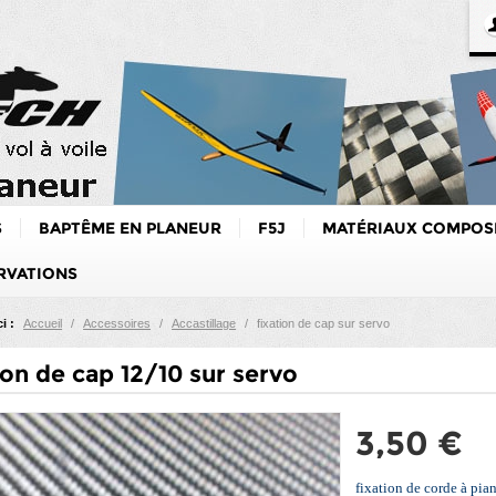
S
BAPTÊME EN PLANEUR
F5J
MATÉRIAUX COMPOS
RVATIONS
i :
Accueil
/
Accessoires
/
Accastillage
/
fixation de cap sur servo
ion de cap 12/10 sur servo
3,50 €
fixation de corde à pia