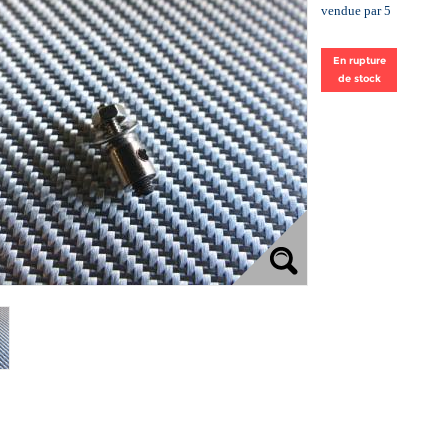
vendue par 5
En rupture
de stock