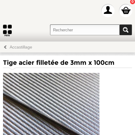
0
Accastillage
Tige acier filletée de 3mm x 100cm