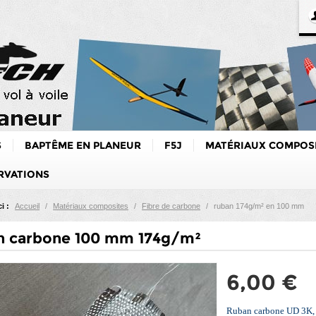
S
BAPTÊME EN PLANEUR
F5J
MATÉRIAUX COMPOS
RVATIONS
i :
Accueil
/
Matériaux composites
/
Fibre de carbone
/
ruban 174g/m² en 100 mm
n carbone 100 mm 174g/m²
6,00 €
Ruban carbone UD 3K, 