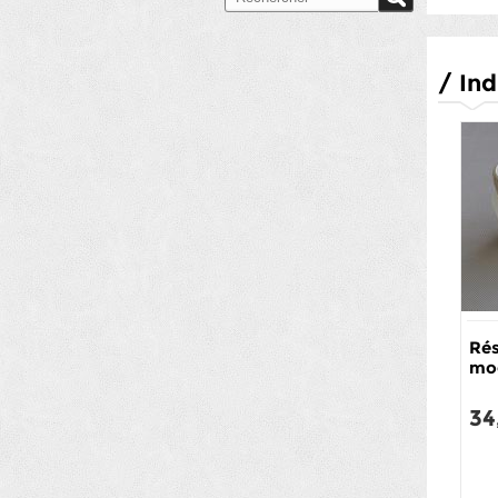
/
Ind
Rés
mo
34