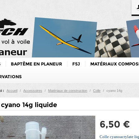
S
BAPTÊME EN PLANEUR
F5J
MATÉRIAUX COMPOS
RVATIONS
i :
Accueil
/
Accessoires
/
Matériaux de construction
/
Colle
/
cyano 14g
 cyano 14g liquide
6,50 €
Colle cyanoacrylate liq