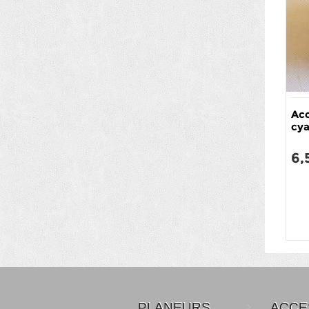
Acc
cy
6,
PLANEURS
ACCE