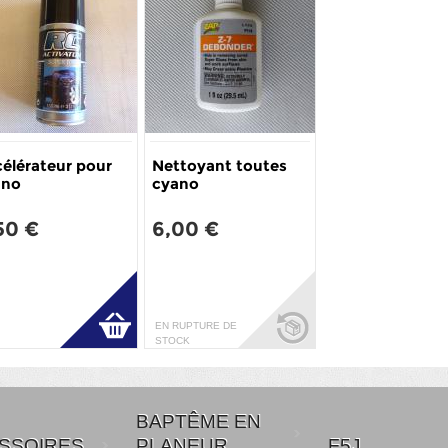
élérateur pour
Nettoyant toutes
ano
cyano
50 €
6,00 €
EN RUPTURE DE
STOCK
BAPTÊME EN
SSOIRES
PLANEUR
F5J