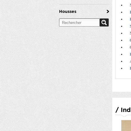
Housses
/
Ind