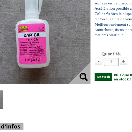
séchage en 1 à 5 second
Accélération possible a
Colle très bien la plupa
renforce la fibre de verre
Meilleur rendement sur 
caoutchouc, tissus, porc
matières plastique.
Quantité:
-
+
Plus que 
En stock
en stock !
 d'infos