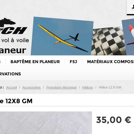
S
BAPTÊME EN PLANEUR
F5J
MATÉRIAUX COMPOS
RVATIONS
i :
Accueil
/
Accessoires
/
Propulsion électrique
/
Hélices
/
Hélice 12.8 GM
ce 12X8 GM
35,00 €