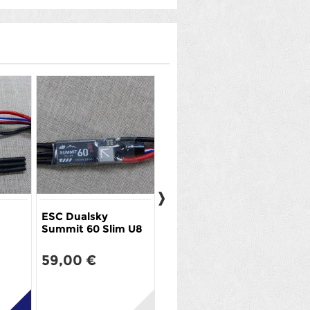
ESC Dualsky
moteur Dualsky
Summit 60 Slim U8
3045EG-8
59,00 €
92,00 €