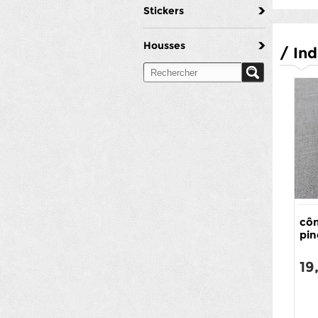
Stickers
Housses
/
Ind
côn
pin
19