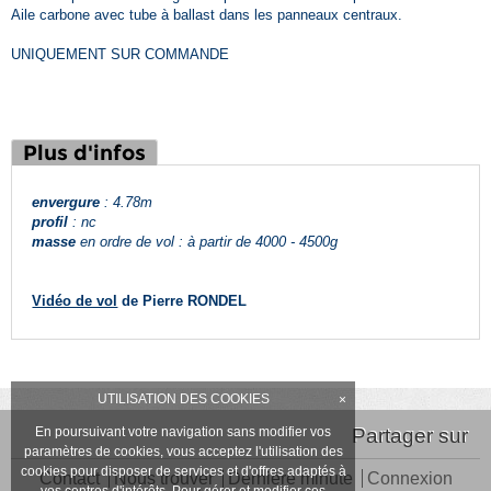
Aile carbone avec tube à ballast dans les panneaux centraux.
UNIQUEMENT SUR COMMANDE
Plus d'infos
envergure
: 4.78m
profil
: nc
masse
en ordre de vol : à partir de 4000 - 4500g
Vidéo de vol
de Pierre RONDEL
UTILISATION DES COOKIES
×
En poursuivant votre navigation sans modifier vos
Partager sur
paramètres de cookies, vous acceptez l'utilisation des
cookies pour disposer de services et d'offres adaptés à
Contact
Nous trouver
Dernière minute
Connexion