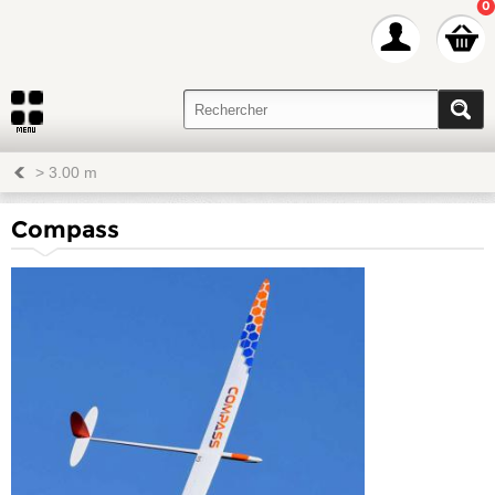
0
> 3.00 m
Compass