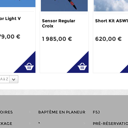
or Light V
Sensor Regular
Short Kit ASW
Croix
79,00 €
1 985,00 €
620,00 €
A à Z
OIRES
BAPTÊME EN PLANEUR
F5J
CKAGE
*
PRÉ-RÉSERVATI