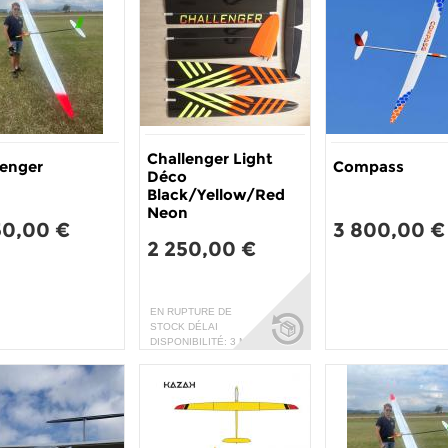
Challenger Light
lenger
Compass
Déco
Black/Yellow/Red
Neon
50,00 €
3 800,00 €
2 250,00 €
EN RUPTURE DE
STOCK DÉLAI
DISPONIBILITÉ: 3 MOIS