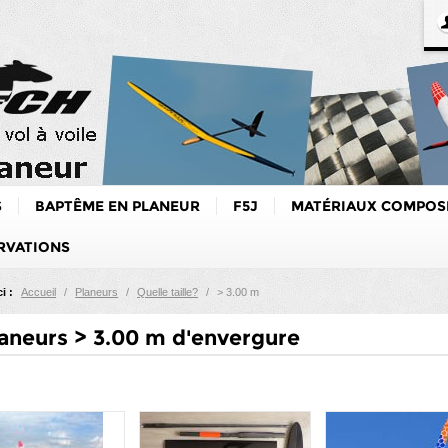
S
BAPTÊME EN PLANEUR
F5J
MATÉRIAUX COMPOS
RVATIONS
i :
Accueil
/
Planeurs
/
Quelle taille?
/
> 3.00 m
aneurs > 3.00 m d'envergure