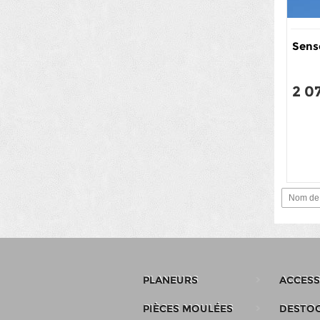
Sens
2 0
Nom de 
PLANEURS
ACCESS
PIÈCES MOULÉES
DESTO