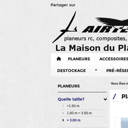
Partager sur
PLANEURS
ACCESSOIRE
DESTOCKAGE
*
PRÉ-RÉSE
Vous êtes ic
PLANEURS
/
Pl
Quelle taille?
<1.60 m
1.60 m < 3.00 m
> 3.00 m