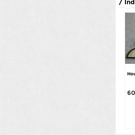
/
Ind
Hou
60