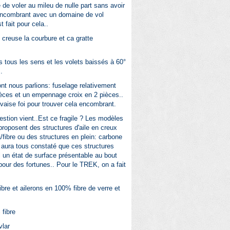
 de voler au mileu de nulle part sans avoir
encombrant avec un domaine de vol
t fait pour cela..
 creuse la courbure et ca gratte
 tous les sens et les volets baissés à 60°
.
ont nous parlions: fuselage relativement
pièces et un empennage croix en 2 pièces..
uvaise foi pour trouver cela encombrant.
estion vient..Est ce fragile ? Les modèles
roposent des structures d'aile en creux
/fibre ou des structures en plein: carbone
aura tous constaté que ces structures
un état de surface présentable au bout
 pour des fortunes.. Pour le TREK, on a fait
/fibre et ailerons en 100% fibre de verre et
 fibre
vlar