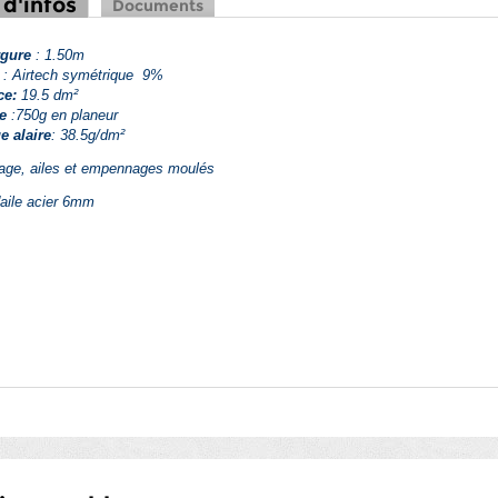
 d'infos
Documents
rgure
: 1.50m
l
: Airtech symétrique 9%
ce:
19.5 dm²
e
:750g en planeur
e alaire
: 38.5
g/dm²
age, ailes et empennages moulés
'aile acier 6mm