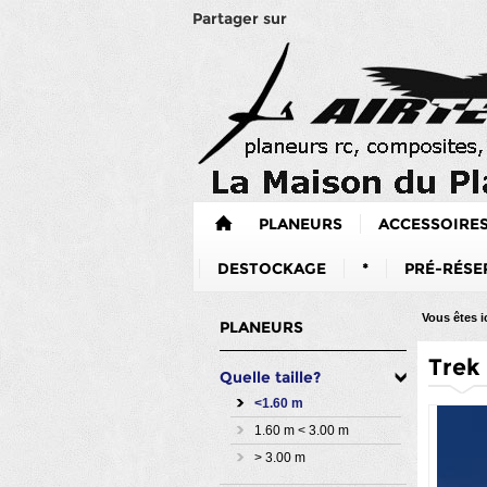
Partager sur
PLANEURS
ACCESSOIRE
DESTOCKAGE
*
PRÉ-RÉSE
Vous êtes ic
PLANEURS
Trek
Quelle taille?
<1.60 m
1.60 m < 3.00 m
> 3.00 m