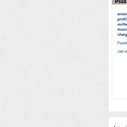
Plus
enve
profi
surfa
mass
charg
Fusel
clef d