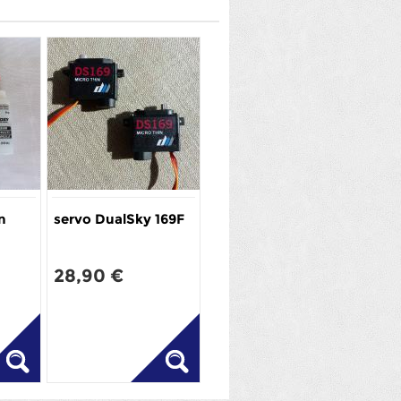
n
servo DualSky 169F
28,90 €