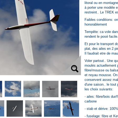
litoral ou en montagne
à porter une modèle 
restreint.. Le TREK es
Faibles conditions: on
honorablement
Tempête: ca vole dans
rendent le posé facile.
Et pour le transport d
plat, des ailes en 2 
Il faudrait etre de ma
Voler partout.. Une qu
moulés actuellement p
fibre/mousse ou balsa
et noyau mousse. On 
conservent assez mal 
d'une saison.. le tout
les choix suivants:
- ailes: fibre/bois dur
carbone
- stab et dérive: 100%
- fuselage: fibre et Ke