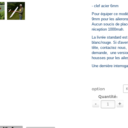
- clef acier 6mm
Pour équiper ce modèl
9mm pour les ailerons
Aucun soucis de place
réception 1000mah.
La livrée standard est
blanc/rouge. Si d'ave
tête, contactez nous,
demande, une version
housses pour les aile
Une dernière interroga
option
K
Quantité:
-
+