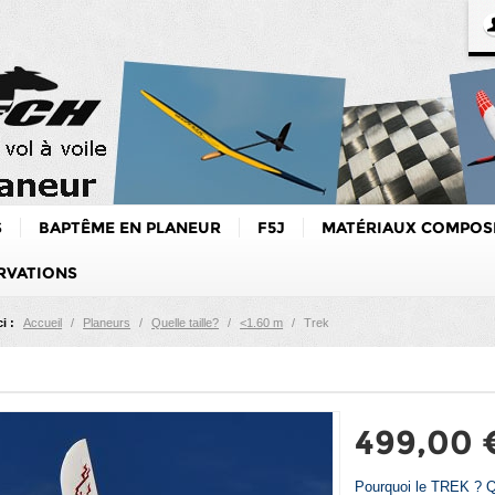
S
BAPTÊME EN PLANEUR
F5J
MATÉRIAUX COMPOS
RVATIONS
i :
Accueil
/
Planeurs
/
Quelle taille?
/
<1.60 m
/
Trek
499,00 
Pourquoi le TREK ? Q